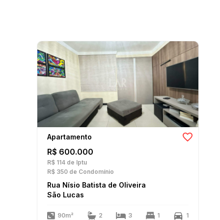
Apartamento
R$ 600.000
R$ 114
de Iptu
R$ 350
de Condomínio
Rua Nísio Batista de Oliveira
São Lucas
90m²
2
3
1
1