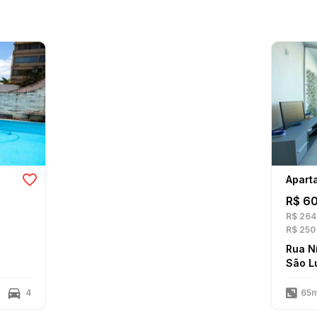
Apart
R$ 6
R$ 264
R$ 250
Rua Ní
São L
4
65