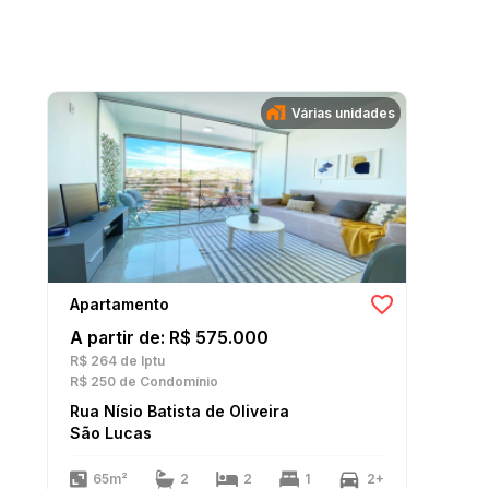
Várias unidades
Apartamento
A partir de: R$ 575.000
R$ 264
de Iptu
R$ 250
de Condomínio
Rua Nísio Batista de Oliveira
São Lucas
65m²
2
2
1
2+