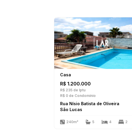
Casa
R$ 1.200.000
R$ 235
de Iptu
R$ 0
de Condomínio
Rua Nísio Batista de Oliveira
São Lucas
240m²
5
4
2