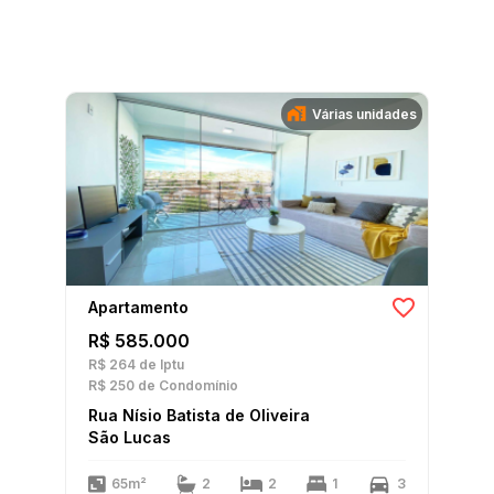
Várias unidades
Apartamento
R$ 585.000
R$ 264
de Iptu
R$ 250
de Condomínio
Rua Nísio Batista de Oliveira
São Lucas
65m²
2
2
1
3