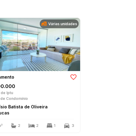
Várias unidades
amento
00.000
de Iptu
de Condomínio
sio Batista de Oliveira
ucas
m²
2
2
1
3