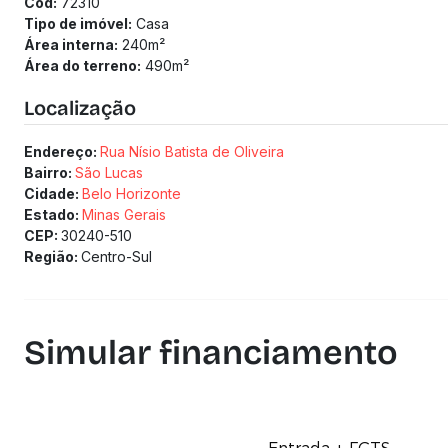
Cód:
72310
Tipo de imóvel:
Casa
Área interna:
240
m²
Área do terreno:
490
m²
Localização
Endereço:
Rua Nísio Batista de Oliveira
Bairro:
São Lucas
Cidade:
Belo Horizonte
Estado:
Minas Gerais
CEP:
30240-510
Região:
Centro-Sul
Simular financiamento