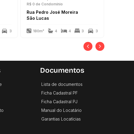
R$ 312
de I
R$ 0
de Condomínio
R$ 0
de Con
Rua Pedro José Moreira
Rua Alber
São Lucas
São Luca
3
180m²
4
4
3
3
241m²
s
Documentos
e
Lista de documentos
Ficha Cadastral PF
Ficha Cadastral PJ
to
Manual do Locatário
Garantias Locatícias