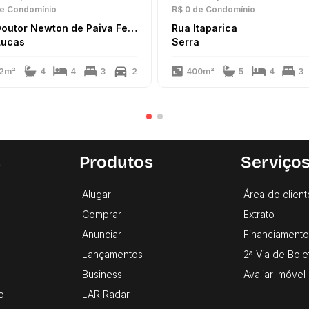
e Condomínio
R$ 0
de Condomínio
Rua Doutor Newton de Paiva Ferreira
Rua Itaparica
Lucas
Serra
2m²
4
4
3
2
400m²
5
4
3
s
Produtos
Serviço
Alugar
Área do client
Comprar
Extrato
Anunciar
Financiamento
Lançamentos
2ª Via de Bole
Business
Avaliar Imóvel
o
LAR Radar