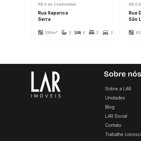
R$ 0
de Condomínio
R$ 0
d
Rua Itaparica
Serra
São 
280m²
3
4
2
2
43
Sobre nó
Sobre a LAR
Unidades
Blog
LAR Social
Contato
Trabalhe conosc