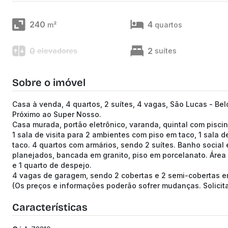
240
4
m²
quartos
0
2
elevadores
suítes
Sobre o imóvel
Casa à venda, 4 quartos, 2 suítes, 4 vagas, São Lucas - Be
Próximo ao Super Nosso.
Casa murada, portão eletrônico, varanda, quintal com pisci
1 sala de visita para 2 ambientes com piso em taco, 1 sala d
taco. 4 quartos com armários, sendo 2 suítes. Banho social 
planejados, bancada em granito, piso em porcelanato. Área 
e 1 quarto de despejo.
4 vagas de garagem, sendo 2 cobertas e 2 semi-cobertas em
(Os preços e informações poderão sofrer mudanças. Solici
Características