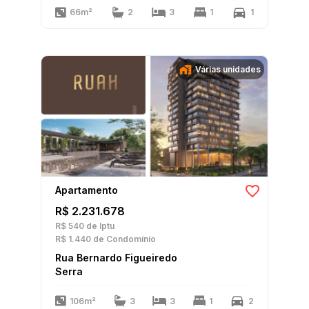
66m²
2
3
1
1
Várias unidades
Apartamento
R$ 2.231.678
R$ 540
de Iptu
R$ 1.440
de Condomínio
Rua Bernardo Figueiredo
Serra
106m²
3
3
1
2