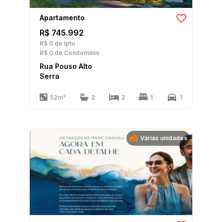
Apartamento
R$ 745.992
R$ 0
de Iptu
R$ 0
de Condomínio
Rua Pouso Alto
Serra
52m²
2
2
1
1
Várias unidades