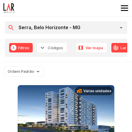
1
Filtros
Códigos
Ver mapa
Lar R
Ordem Padrão
Várias unidades