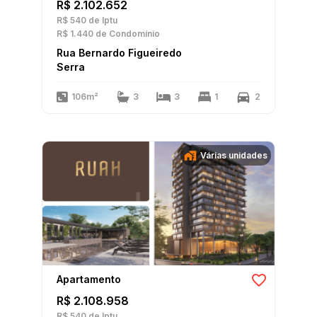
R$ 2.102.652
R$ 540
de Iptu
R$ 1.440
de Condomínio
Rua Bernardo Figueiredo
Serra
106m²
3
3
1
2
Várias unidades
Apartamento
R$ 2.108.958
R$ 540
de Iptu