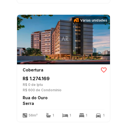
Várias unidades
Cobertura
R$ 1.274.169
R$ 0
de Iptu
R$ 600
de Condomínio
Rua do Ouro
Serra
56m²
1
1
1
1