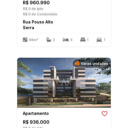
R$ 960.990
R$ 0
de Iptu
R$ 0
de Condomínio
Rua Pouso Alto
Serra
66m²
2
3
1
1
Várias unidades
Apartamento
R$ 936.000