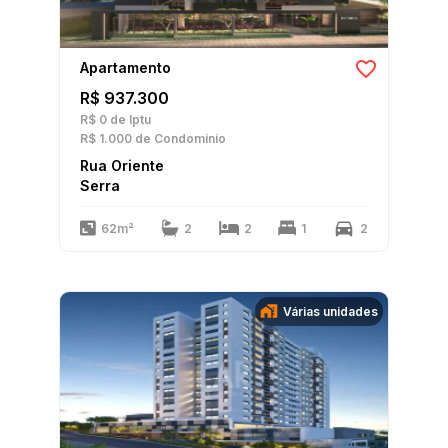
Apartamento
R$ 937.300
R$ 0
de Iptu
R$ 1.000
de Condomínio
Rua Oriente
Serra
62m²
2
2
1
2
Várias unidades