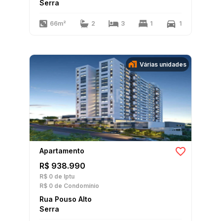
Serra
66m²
2
3
1
1
Várias unidades
Apartamento
R$ 938.990
R$ 0
de Iptu
R$ 0
de Condomínio
Rua Pouso Alto
Serra