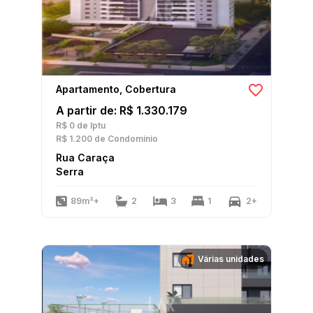
Apartamento, Cobertura
A partir de: R$ 1.330.179
R$ 0
de Iptu
R$ 1.200
de Condomínio
Rua Caraça
Serra
89m²+
2
3
1
2+
Várias unidades