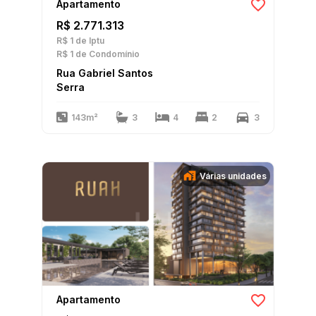
Apartamento
R$ 2.771.313
R$ 1
de Iptu
R$ 1
de Condomínio
Rua Gabriel Santos
Serra
143m²
3
4
2
3
Várias unidades
Apartamento