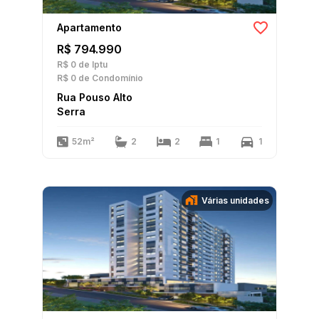
Apartamento
R$ 794.990
R$ 0
de Iptu
R$ 0
de Condomínio
Rua Pouso Alto
Serra
52m²
2
2
1
1
Várias unidades