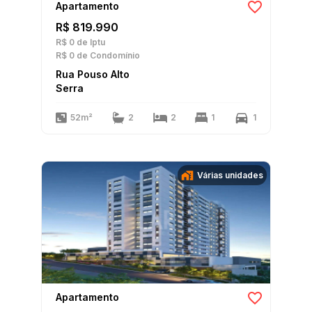
Apartamento
R$ 819.990
R$ 0
de Iptu
R$ 0
de Condomínio
Rua Pouso Alto
Serra
52m²
2
2
1
1
Várias unidades
Apartamento