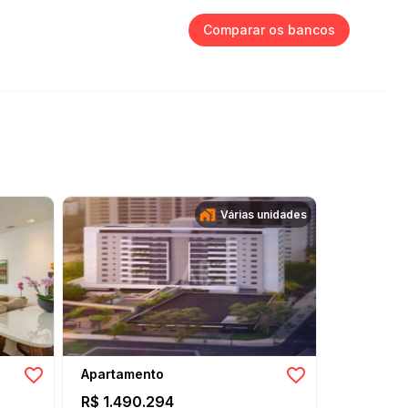
Comparar os bancos
Várias unidades
Apartamento
Apartame
R$ 1.490.294
R$ 1.850