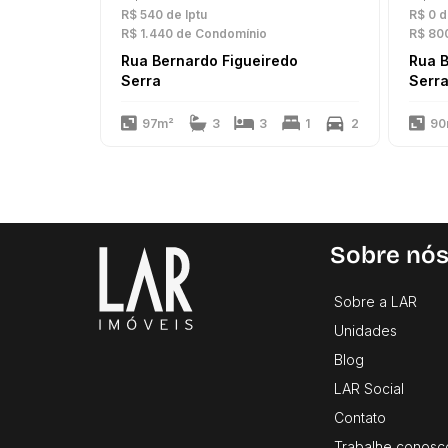
R$ 540
de Iptu
R$ 0
d
R$ 1.440
de Condomínio
R$ 80
Rua Bernardo Figueiredo
Rua B
Serra
Serr
97m²
3
3
1
2
90
Sobre nó
Sobre a LAR
Unidades
Blog
LAR Social
Contato
Trabalhe conosc