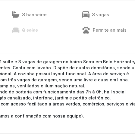
3
3
banheiros
vagas
0
salas
Permite animais
 suíte e 3 vagas de garagem no bairro Serra em Belo Horizont
bientes. Conta com lavabo. Dispõe de quatro dormitórios, sendo 
ional. A cozinha possui layout funcional. A área de serviço é
om três vagas de garagem, sendo uma livre e duas em linha.
mplos, ventilados e iluminação natural.
ndo de portaria com funcionamento das 7h à 0h, hall social
ás canalizado, interfone, jardim e portão eletrônico.
 com acesso facilitado a áreas verdes, comércios, serviços e vi
tamos a confirmação com nossa equipe).