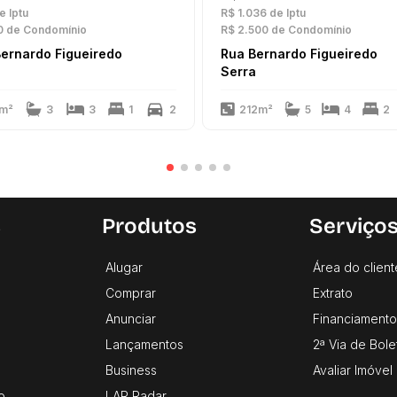
e Iptu
R$ 1.036
de Iptu
0
de Condomínio
R$ 2.500
de Condomínio
ernardo Figueiredo
Rua Bernardo Figueiredo
a
Serra
m²
3
3
1
2
212m²
5
4
2
s
Produtos
Serviço
Alugar
Área do client
Comprar
Extrato
Anunciar
Financiamento
Lançamentos
2ª Via de Bole
Business
Avaliar Imóvel
o
LAR Radar