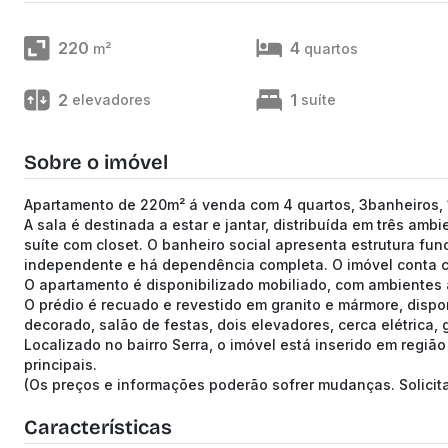
220
4
m²
quartos
2
1
elevadores
suíte
Sobre o imóvel
Apartamento de 220m² á venda com 4 quartos, 3banheiros, 1
A sala é destinada a estar e jantar, distribuída em três am
suíte com closet. O banheiro social apresenta estrutura func
independente e há dependência completa. O imóvel conta c
O apartamento é disponibilizado mobiliado, com ambientes a
O prédio é recuado e revestido em granito e mármore, dispo
decorado, salão de festas, dois elevadores, cerca elétrica, g
Localizado no bairro Serra, o imóvel está inserido em região
principais.
(Os preços e informações poderão sofrer mudanças. Solici
Características