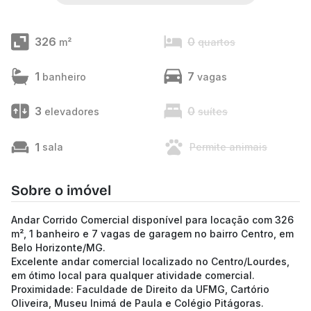
326
0
m²
quartos
1
7
banheiro
vagas
3
0
elevadores
suítes
1
sala
Permite animais
Sobre o imóvel
Andar Corrido Comercial disponível para locação com 326
m², 1 banheiro e 7 vagas de garagem no bairro Centro, em
Belo Horizonte/MG.
Excelente andar comercial localizado no Centro/Lourdes,
em ótimo local para qualquer atividade comercial.
Proximidade: Faculdade de Direito da UFMG, Cartório
Oliveira, Museu Inimá de Paula e Colégio Pitágoras.