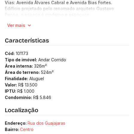
Vias: Avenida Álvares Cabral e Avenida Bias Fortes.
Edifício projetado pelo renomado arquiteto Gustavo
Penna, o espaço é moderno e espaçoso.
O andar possui 326,77 m², todo com pé direito duplo (4,50
Ver mais
m), sendo bastante iluminado e arejado.
Primeira locação, imóvel novo que apresenta todas as
possibilidades de layout.
Características
7 vagas de garagem.
(Os preços e informações poderão sofrer mudanças.
Cód:
101173
Solicitamos a confirmação com nossa equipe).
Tipo de imóvel:
Andar Corrido
Área interna:
326
m²
Área do terreno:
524
m²
Finalidade:
Aluguel
Valor:
R$ 13.500
IPTU:
R$ 1.000
Condomínio:
R$ 5.846
Localização
Endereço:
Rua dos Guajajaras
Bairro:
Centro