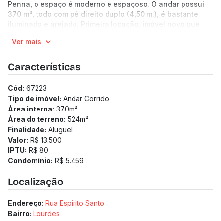
Penna, o espaço é moderno e espaçoso. O andar possui
370 m², todo com pé direito duplo (4,50 m.), é bastante
iluminado e arejado. Primeira locação, imóvel novo que
apresenta todas as possibilidades de layout.
Ver mais
07 vagas de garagem.
Características
Cód:
67223
Tipo de imóvel:
Andar Corrido
Área interna:
370
m²
Área do terreno:
524
m²
Finalidade:
Aluguel
Valor:
R$ 13.500
IPTU:
R$ 80
Condomínio:
R$ 5.459
Localização
Endereço:
Rua Espirito Santo
Bairro:
Lourdes