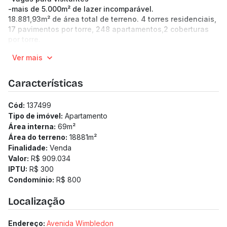
-mais de 5.000m² de lazer incomparável.
18.881,93m² de área total de terreno. 4 torres residenciais,
17 pavimentos por torre, 248 apartamentos,2 coberturas
por torre.
3 elevadores por torre, entrada com porte-cochère. guarita
Ver mais
com delivery e eclusa, medição individualizada de água e
gás.
Localizado no ponto mais alto da Lagoa dos Ingleses,
Características
oferece uma das vistas mais encantadoras da região.
Cód:
137499
Tipo de imóvel:
Apartamento
Área interna:
69
m²
Área do terreno:
18881
m²
Finalidade:
Venda
Valor:
R$ 909.034
IPTU:
R$ 300
Condomínio:
R$ 800
Localização
Endereço:
Avenida Wimbledon