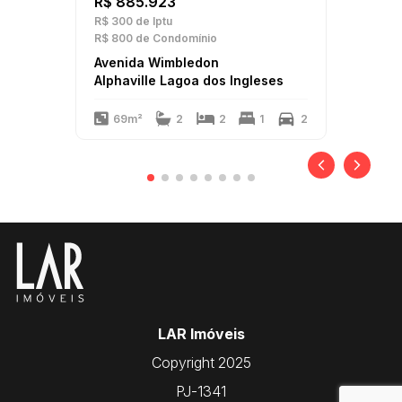
R$ 885.923
R$ 300
de Iptu
R$ 800
de Condomínio
Avenida Wimbledon
Alphaville Lagoa dos Ingleses
69m²
2
2
1
2
LAR Imóveis
Copyright 2025
PJ-1341