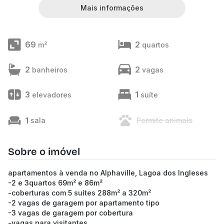
Mais informações
69
2
m²
quartos
2
2
banheiros
vagas
3
1
elevadores
suíte
1
sala
Permite animais
Sobre o imóvel
apartamentos à venda no Alphaville, Lagoa dos Ingleses
-2 e 3quartos 69m² e 86m²
-coberturas com 5 suítes 288m² a 320m²
-2 vagas de garagem por apartamento tipo
-3 vagas de garagem por cobertura
-vagas para visitantes