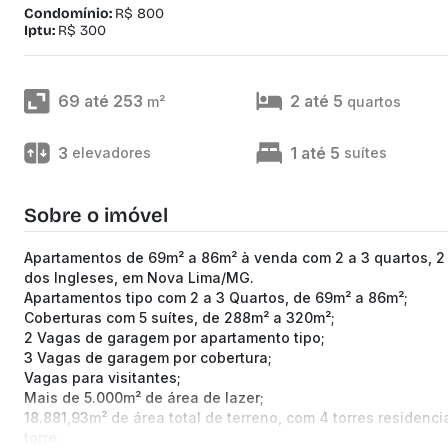
Condomínio:
R$ 800
Iptu:
R$ 300
69 até 253
2 até 5
m²
quartos
3
1 até 5
elevadores
suítes
Sobre o imóvel
Apartamentos de 69m² a 86m² à venda com 2 a 3 quartos, 2 b
dos Ingleses, em Nova Lima/MG.
Apartamentos tipo com 2 a 3 Quartos, de 69m² a 86m²;
Coberturas com 5 suítes, de 288m² a 320m²;
2 Vagas de garagem por apartamento tipo;
3 Vagas de garagem por cobertura;
Vagas para visitantes;
Mais de 5.000m² de área de lazer;
18.881,93m² de área total de terreno, com 4 torres residenc
torre;