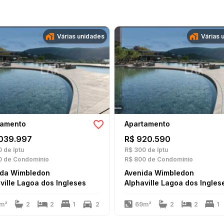
Várias unidades
Várias 
tamento
Apartamento
.039.997
R$ 920.590
0
de Iptu
R$ 300
de Iptu
0
de Condomínio
R$ 800
de Condomínio
ida Wimbledon
Avenida Wimbledon
ville Lagoa dos Ingleses
Alphaville Lagoa dos Ingles
m²
2
2
1
2
69m²
2
2
1