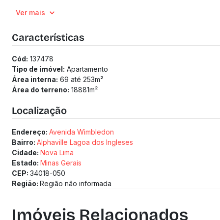
3 Elevadores por torre, entrada com porte cochère, guarita 
Ver mais
Localizado no ponto mais alto da Lagoa dos Ingleses, ofer
(Os preços e informações poderão sofrer mudanças. Solici
Características
Cód:
137478
Tipo de imóvel:
Apartamento
Área interna:
69 até 253
m²
Área do terreno:
18881
m²
Localização
Endereço:
Avenida Wimbledon
Bairro:
Alphaville Lagoa dos Ingleses
Cidade:
Nova Lima
Estado:
Minas Gerais
CEP:
34018-050
Região:
Região não informada
Imóveis Relacionados