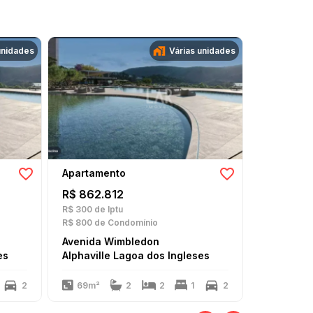
unidades
Várias unidades
Apartamento
Apartame
R$ 862.812
R$ 885.
R$ 300
de Iptu
R$ 300
de I
R$ 800
de Condomínio
R$ 800
de 
Avenida Wimbledon
Avenida 
es
Alphaville Lagoa dos Ingleses
Alphavill
2
69m²
2
2
1
2
69m²