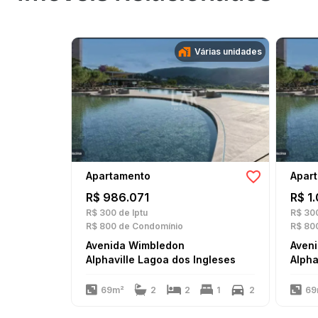
Várias unidades
Apartamento
Apar
R$ 986.071
R$ 1
R$ 300
de Iptu
R$ 30
R$ 800
de Condomínio
R$ 80
Avenida Wimbledon
Aven
Alphaville Lagoa dos Ingleses
Alpha
69m²
2
2
1
2
69