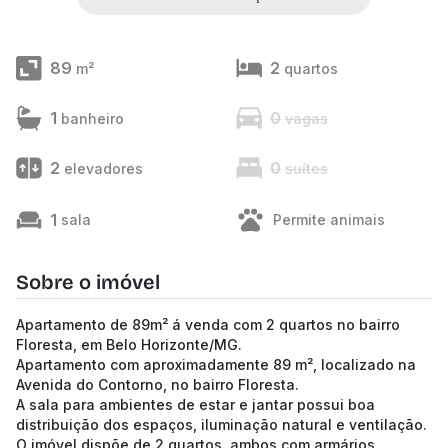
89
2
m²
quartos
1
0
banheiro
vagas
2
0
elevadores
suítes
1
sala
Permite animais
Sobre o imóvel
Apartamento de 89m² á venda com 2 quartos no bairro
Floresta, em Belo Horizonte/MG.
Apartamento com aproximadamente 89 m², localizado na
Avenida do Contorno, no bairro Floresta.
A sala para ambientes de estar e jantar possui boa
distribuição dos espaços, iluminação natural e ventilação.
O imóvel dispõe de 2 quartos, ambos com armários