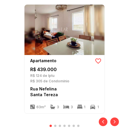
Apartamento
R$ 439.000
R$ 124
de Iptu
R$ 305
de Condomínio
Rua Nefelina
Santa Tereza
63m²
3
3
1
1