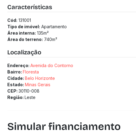
Características
Cód:
131001
Tipo de imóvel:
Apartamento
Área interna:
135
m²
Área do terreno:
740
m²
Localização
Endereço:
Avenida do Contorno
Bairro:
Floresta
Cidade:
Belo Horizonte
Estado:
Minas Gerais
CEP:
30110-008
Região:
Leste
Simular financiamento