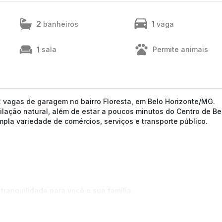
2
1
banheiros
vaga
1
sala
Permite animais
2 vagas de garagem no bairro Floresta, em Belo Horizonte/MG.
ntilação natural, além de estar a poucos minutos do Centro de Be
mpla variedade de comércios, serviços e transporte público.
;
tranquilidade para você e sua família.
tamos a confirmação com nossa equipe).