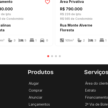
tamento
Área Privativa
30.000
R$ 790.000
0
de Iptu
R$ 226
de Iptu
0
de Condomínio
R$ 565
de Condomínio
alinas
Rua Monte Alverne
sta
Floresta
0m²
3
5
1
0
105m²
2
3
1
s
Produtos
Serviço
Alugar
Área do client
Comprar
Extrato
Anunciar
Financiamento
Lançamentos
2ª Via de Bole