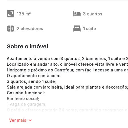
135
3
m²
quartos
2
1
elevadores
suíte
Sobre o imóvel
Apartamento à venda com 3 quartos, 2 banheiros, 1 suíte e 
Localizado em andar alto, o imóvel oferece vista livre e ve
Horizonte e próximo ao Carrefour, com fácil acesso a uma a
O apartamento conta com:
3 quartos, sendo 1 suíte;
Sala arejada com jardineira, ideal para plantas e decoração
Cozinha funcional;
Banheiro social;
1 vaga de garagem;
O prédio oferece portaria 24 horas, garantindo segurança e 
(Os preços e informações poderão sofrer mudanças. Solici
Ver mais