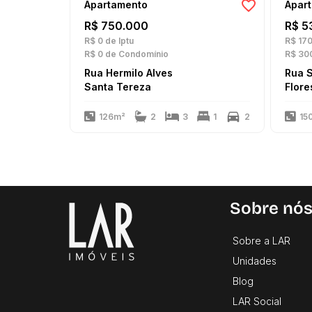
Apartamento
Apar
R$ 750.000
R$ 5
R$ 0
de Iptu
R$ 17
R$ 0
de Condomínio
R$ 30
Rua Hermilo Alves
Rua S
Santa Tereza
Flore
126m²
2
3
1
2
15
Sobre nó
Sobre a LAR
Unidades
Blog
LAR Social