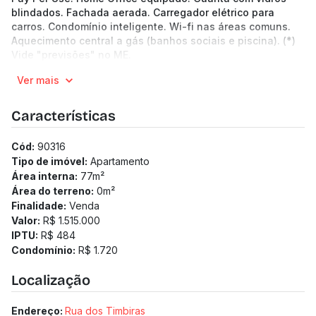
blindados. Fachada aerada. Carregador elétrico para
carros. Condomínio inteligente. Wi-fi nas áreas comuns.
Aquecimento central a gás (banhos sociais e piscina). (*)
Vide "previsões" no ME.
Informações sobre o local do empreendimento: O NEO está
Ver mais
próximo de comércios e serviços, como supermercados,
hospitais, drogarias, escolas e faculdades - comodidade
que reforça o conceito de qualidade de vida .
Características
Cód:
90316
Tipo de imóvel:
Apartamento
Área interna:
77
m²
Área do terreno:
0
m²
Finalidade:
Venda
Valor:
R$ 1.515.000
IPTU:
R$ 484
Condomínio:
R$ 1.720
Localização
Endereço:
Rua dos Timbiras