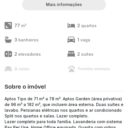
Mais informações
77
2
m²
quartos
3
1
banheiros
vaga
2
2
elevadores
suítes
0
salas
Permite animais
Sobre o imóvel
Aptos Tipo de 71 m² a 78 m². Aptos Garden (área privativa)
de 96 m² a 182 m², que incluem área externa. Duas suítes e
lavabo. Persianas elétricas nos quartos e ar condicionado
Split nos quartos e salas. Lazer completo.
Lazer completo para toda família. Lavanderia com sistema
Pay Per Use. Home Office equipado. Guarita com vidros