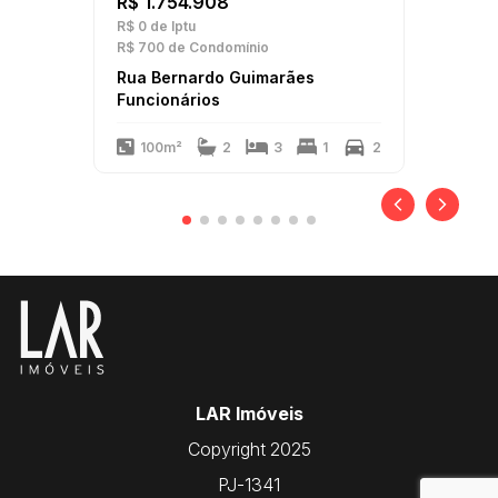
R$ 1.754.908
R$ 0
de Iptu
R$ 700
de Condomínio
Rua Bernardo Guimarães
Funcionários
100m²
2
3
1
2
LAR Imóveis
Copyright 2025
PJ-1341