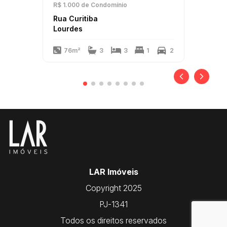
R$ 1.000
de Condomínio
Rua Curitiba
Lourdes
76m²
3
3
1
2
LAR Imóveis
Copyright 2025
PJ-1341
Todos os direitos reservados