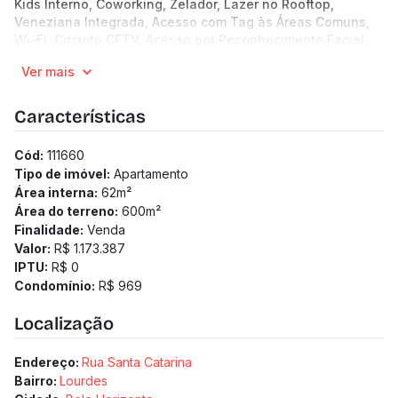
Kids Interno, Coworking, Zelador, Lazer no Rooftop,
Veneziana Integrada, Acesso com Tag às Áreas Comuns,
Wi-Fi, Circuito CFTV, Acesso por Reconhecimento Facial,
Portaria 12 Horas - Dia.
Ver mais
11 andares | 4 unidades por andar
Apartamentos de 61.99 a 84.77 m²
2 a 3 quartos
Características
2 vagas
Taxa de enxoval: R$ 28.000
Cód:
111660
Medidor de água individualizado
Tipo de imóvel:
Apartamento
Medidor de gás individualizado
Área interna:
62
m²
Área do terreno:
600
m²
Finalidade:
Venda
Valor:
R$ 1.173.387
IPTU:
R$ 0
Condomínio:
R$ 969
Localização
Endereço:
Rua Santa Catarina
Bairro:
Lourdes