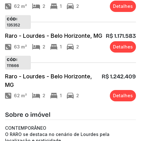
62
m²
2
1
2
Detalhes
CÓD:
135352
Raro - Lourdes - Belo Horizonte, MG
R$ 1.171.583
63
m²
2
1
2
Detalhes
CÓD:
111666
Raro - Lourdes - Belo Horizonte,
R$ 1.242.409
MG
62
m²
2
1
2
Detalhes
Sobre o imóvel
CONTEMPORÂNEO
O RARO se destaca no cenário de Lourdes pela
localização e praticidade.