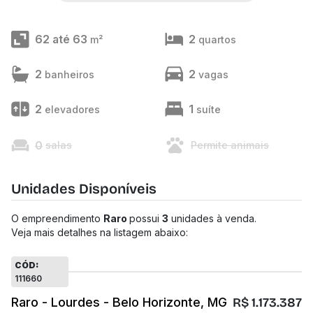
62 até 63
2
m²
quartos
2
2
banheiros
vagas
2
1
elevadores
suíte
0
salas
Permite animais
Unidades Disponíveis
O empreendimento
Raro
possui
3
unidades à venda.
Veja mais detalhes na listagem abaixo:
CÓD:
111660
Raro - Lourdes - Belo Horizonte, MG
R$ 1.173.387