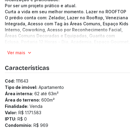
Por ser um projeto prático e atual.
Curta a vida em seu melhor momento. Lazer no ROOFTOP
O prédio conta com: Zelador, Lazer no Rooftop, Veneziana
Integrada, Acesso com Tag às Áreas Comuns, Espaço Kids
Interno, Coworking, Acesso por Reconhecimento Facial,
Áreas Comuns Decoradas e Equipadas, Guarita com
Eclusa, Portaria 12 Horas - Dia, Academia, Espaço Gourmet,
Wi-Fi, Circuito CFTV.
Ver mais
11 andares | 4 unidades por andar
Apartamentos de 61.99 a 84.77 m²
2 a 3 quartos
Características
2 vagas
Pronto para morar
Cód:
111643
Medidor de água individualizado
Tipo de imóvel:
Apartamento
Medidor de gás individualizado
Área interna:
62 até 63
m²
Taxa de enxoval: R$ 28.000
Área do terreno:
600
m²
Finalidade:
Venda
Valor:
R$ 1.171.583
IPTU:
R$ 0
Condomínio:
R$ 969