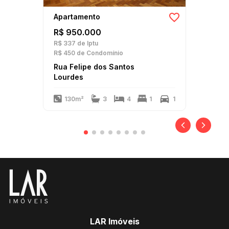
Apartamento
R$ 950.000
R$ 337
de Iptu
R$ 450
de Condomínio
Rua Felipe dos Santos
Lourdes
130m²
3
4
1
1
LAR Imóveis