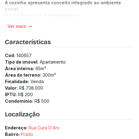
A cozinha apresenta conceito integrado ao ambiente
social.
A área de serviço é independente.
O imóvel conta com duas vagas de garagem.
Ver mais
O edifício possui apenas seis unidades, elevador, sistema
de CFTV instalado e acesso ao prédio com integração por
meio de dispositivo móvel. Conta ainda com medição
Características
individualizada de água e gás, infraestrutura para
instalação de ar-condicionado e infraestrutura para
Cód:
140657
carregamento de veículo elétrico.
Tipo de imóvel:
Apartamento
(Os preços e informações poderão sofrer mudanças.
Área interna:
65
m²
Solicitamos a confirmação com nossa equipe).
Área do terreno:
300
m²
Finalidade:
Venda
Valor:
R$ 738.000
IPTU:
R$ 200
Condomínio:
R$ 500
Localização
Endereço:
Rua Cura D'Ars
Bairro:
Prado