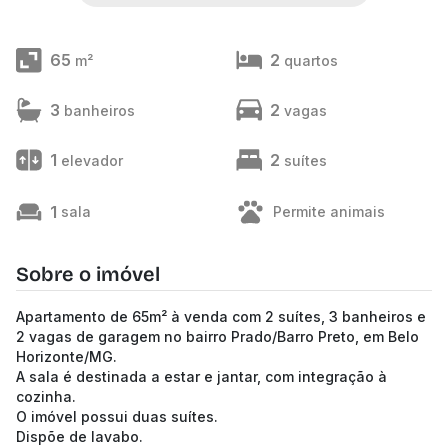
65
2
m²
quartos
3
2
banheiros
vagas
1
2
elevador
suítes
1
sala
Permite animais
Sobre o imóvel
Apartamento de 65m² à venda com 2 suítes, 3 banheiros e
2 vagas de garagem no bairro Prado/Barro Preto, em Belo
Horizonte/MG.
A sala é destinada a estar e jantar, com integração à
cozinha.
O imóvel possui duas suítes.
Dispõe de lavabo.