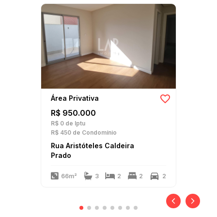
Área Privativa
R$ 950.000
R$ 0
de Iptu
R$ 450
de Condomínio
Rua Aristóteles Caldeira
Prado
66m²
3
2
2
2