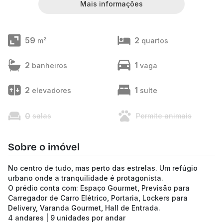
Mais informações
59
2
m²
quartos
2
1
banheiros
vaga
2
1
elevadores
suíte
0
salas
Permite animais
Sobre o imóvel
No centro de tudo, mas perto das estrelas. Um refúgio
urbano onde a tranquilidade é protagonista.
O prédio conta com: Espaço Gourmet, Previsão para
Carregador de Carro Elétrico, Portaria, Lockers para
Delivery, Varanda Gourmet, Hall de Entrada.
4 andares | 9 unidades por andar