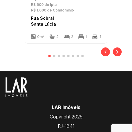
R$ 600
de Iptu
R$ 1.000
de Condomínio
Rua Sobral
Santa Lúcia
0m²
2
2
1
1
LAR Imóveis
Copyright 2025
PJ-1341