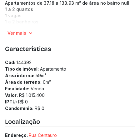
Apartamentos de 37.18 a 133.93 m² de área no bairro null
1 a 2 quartos
1 vagas
1 a 2 banheiros
Previsão de entrega: 30/10/2028
Ver mais
Medidor de água individualizado
Taxa de enxoval: R$ 18.900
Características
Cód:
144392
Tipo de imóvel:
Apartamento
Área interna:
59
m²
Área do terreno:
0
m²
Finalidade:
Venda
Valor:
R$ 1.015.400
IPTU:
R$ 0
Condomínio:
R$ 0
Localização
Endereço:
Rua Centauro