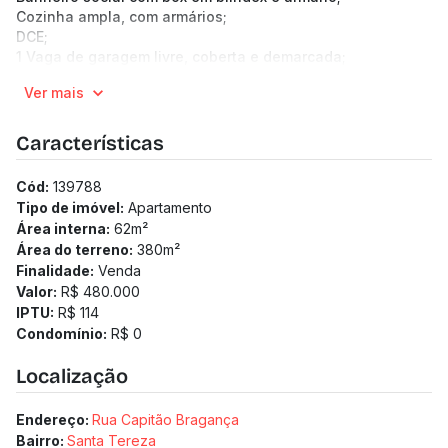
Cozinha ampla, com armários;
DCE;
1 Vaga de garagem livre, coberta e demarcada;
Edifício com câmeras de segurança, interfone e alarme;
Ver mais
Condomínio com água inclusa.
(Os preços e informações poderão sofrer mudanças.
Solicitamos a confirmação com nossa equipe).
Características
Cód:
139788
Tipo de imóvel:
Apartamento
Área interna:
62
m²
Área do terreno:
380
m²
Finalidade:
Venda
Valor:
R$ 480.000
IPTU:
R$ 114
Condomínio:
R$ 0
Localização
Endereço:
Rua Capitão Bragança
Bairro:
Santa Tereza