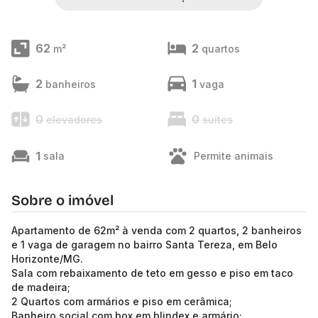
62
2
m²
quartos
2
1
banheiros
vaga
0
0
elevadores
suítes
1
sala
Permite animais
Sobre o imóvel
Apartamento de 62m² à venda com 2 quartos, 2 banheiros
e 1 vaga de garagem no bairro Santa Tereza, em Belo
Horizonte/MG.
Sala com rebaixamento de teto em gesso e piso em taco
de madeira;
2 Quartos com armários e piso em cerâmica;
Banheiro social com box em blindex e armário;