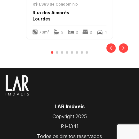
R$ 1.989
de Condomínio
Rua dos Aimorés
Lourdes
73m²
3
2
2
1
LAR Imóveis
Copyright 2025
PJ-1341
Todos os direitos reservados