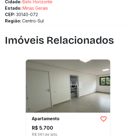
(Os preços e informações poderão sofrer mudanças.
Cidade:
Belo Horizonte
Solicitamos a confirmação com nossa equipe).
Estado:
Minas Gerais
CEP:
30140-072
Região:
Centro-Sul
Imóveis Relacionados
Apartamento
R$ 5.700
R$ 561
de Iptu