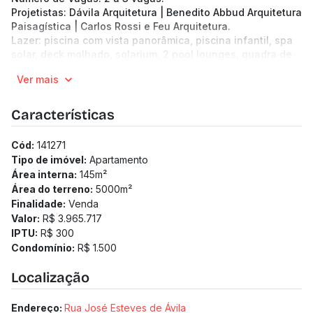
Projetistas: Dávila Arquitetura | Benedito Abbud Arquitetura
Paisagística | Carlos Rossi e Feu Arquitetura.
Lazer: piscina com vista panorâmica, piscina infantil, spa
solar, deck molhado, solarium, 2 pool lounges, quadra de
areia, play areia, playground, quadra recreativa com padel,
Ver mais
pickleball e futebol, grill gourmet com terraço, salão de
festas com varanda e terraço, piscina coberta, espaço
kids com terraço, fitness, pilates, play lounge, lounge
Características
gourmet, gourmet, sauna a vapor, spa, banheira recovery
com água fria, chroma shower, beauty room e wellness
Cód:
141271
room.
Tipo de imóvel:
Apartamento
Área interna:
145
m²
Área do terreno:
5000
m²
Finalidade:
Venda
Valor:
R$ 3.965.717
IPTU:
R$ 300
Condomínio:
R$ 1.500
Localização
Endereço:
Rua José Esteves de Ávila