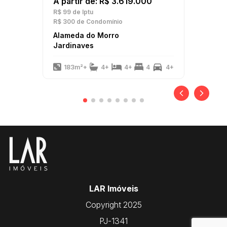
A partir de: R$ 3.619.000
R$ 99
de Iptu
R$ 300
de Condomínio
Alameda do Morro
Jardinaves
183m²+
4+
4+
4
4+
LAR Imóveis
Copyright 2025
PJ-1341