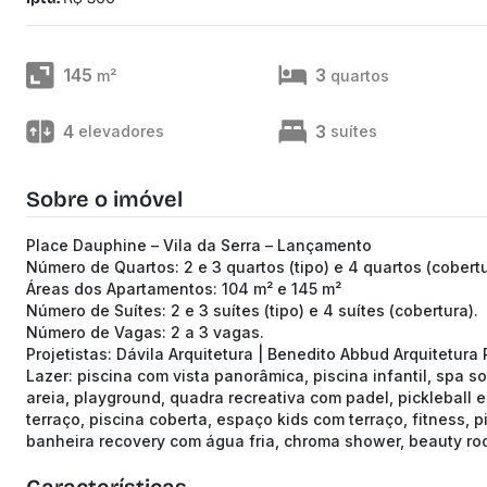
145
3
m²
quartos
4
3
elevadores
suítes
Sobre o imóvel
Place Dauphine – Vila da Serra – Lançamento
Número de Quartos: 2 e 3 quartos (tipo) e 4 quartos (cobert
Áreas dos Apartamentos: 104 m² e 145 m²
Número de Suítes: 2 e 3 suítes (tipo) e 4 suítes (cobertura).
Número de Vagas: 2 a 3 vagas.
Projetistas: Dávila Arquitetura | Benedito Abbud Arquitetura 
Lazer: piscina com vista panorâmica, piscina infantil, spa s
areia, playground, quadra recreativa com padel, pickleball e
terraço, piscina coberta, espaço kids com terraço, fitness, 
banheira recovery com água fria, chroma shower, beauty ro