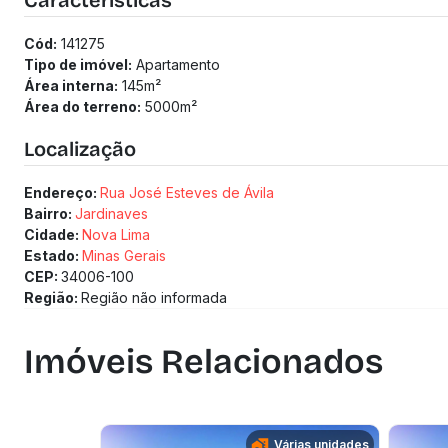
Características
Cód:
141275
Tipo de imóvel:
Apartamento
Área interna:
145
m²
Área do terreno:
5000
m²
Localização
Endereço:
Rua José Esteves de Ávila
Bairro:
Jardinaves
Cidade:
Nova Lima
Estado:
Minas Gerais
CEP:
34006-100
Região:
Região não informada
Imóveis Relacionados
Várias unidades