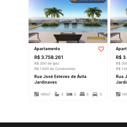
Apartamento
Apar
R$ 3.758.261
R$ 3
R$ 300
de Iptu
R$ 30
R$ 1.500
de Condomínio
R$ 1.5
Rua José Esteves de Ávila
Rua J
Jardinaves
Jard
145m²
3
3
3
3
14