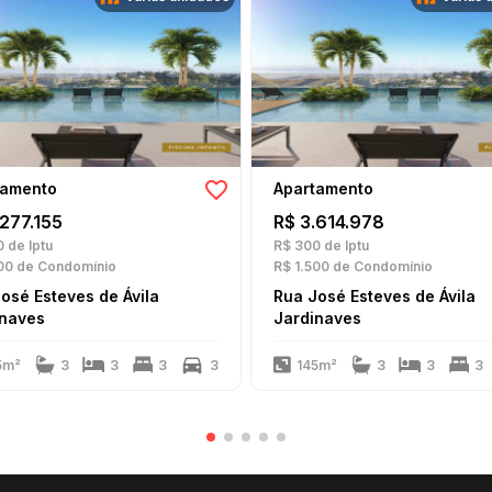
tamento
Apartamento
.277.155
R$ 3.614.978
0
de Iptu
R$ 300
de Iptu
00
de Condomínio
R$ 1.500
de Condomínio
osé Esteves de Ávila
Rua José Esteves de Ávila
inaves
Jardinaves
5m²
3
3
3
3
145m²
3
3
3