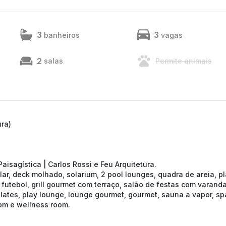
3
3
banheiros
vagas
2
salas
Permite animais
ura)
Paisagística | Carlos Rossi e Feu Arquitetura.
olar, deck molhado, solarium, 2 pool lounges, quadra de areia, p
 futebol, grill gourmet com terraço, salão de festas com varand
pilates, play lounge, lounge gourmet, gourmet, sauna a vapor, sp
om e wellness room.