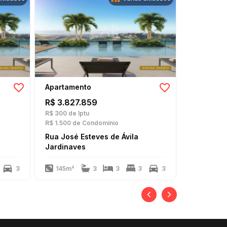
Apartamento
Apartame
R$ 3.827.859
R$ 3.611
R$ 300
de Iptu
R$ 300
de I
R$ 1.500
de Condomínio
R$ 1.500
de
Rua José Esteves de Ávila
Rua José 
Jardinaves
Jardinav
3
145m²
3
3
3
3
184m²