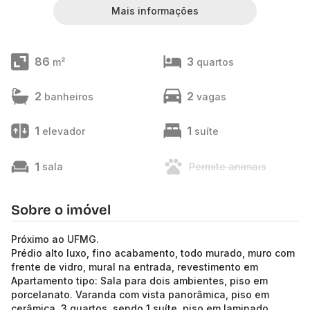
Mais informações
86
3
m²
quartos
2
2
banheiros
vagas
1
1
elevador
suíte
1
sala
Permite animais
Sobre o imóvel
Próximo ao UFMG.
Prédio alto luxo, fino acabamento, todo murado, muro com
frente de vidro, mural na entrada, revestimento em
Apartamento tipo: Sala para dois ambientes, piso em
porcelanato. Varanda com vista panorâmica, piso em
cerâmica. 3 quartos, sendo 1 suíte, piso em laminado.