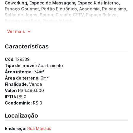
Coworking, Espaço de Massagem, Espaço Kids Interno,
Espaço Gourmet, Portão Eletrônico, Academia, Paisagismo,
Salão de Jogos, Sauna, Circuito CFTV, Espaço Beleza,
Piscina com Raia, Piscina Infantil.
14 andares | 4 unidades por andar
Ver mais
Apartamentos de 74.39 a 156.6 m²
3 quartos
2 vagas
Características
Pronto para morar
Cód:
129339
Tipo de imóvel:
Apartamento
Área interna:
74
m²
Área do terreno:
0
m²
Finalidade:
Venda
Valor:
R$ 1.490.000
IPTU:
R$ 0
Condomínio:
R$ 0
Localização
Endereço:
Rua Manaus