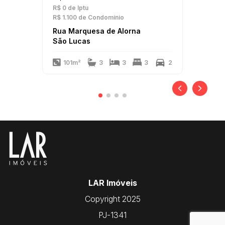
R$ 0
de Iptu
R$ 1.100
de Condomínio
Rua Marquesa de Alorna
São Lucas
101m²
3
3
3
2
LAR Imóveis
Copyright 2025
PJ-1341