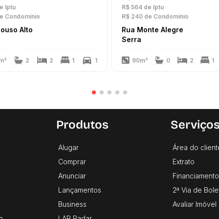
e Iptu
R$ 564
de Iptu
e Condomínio
R$ 240
de Condomínio
ouso Alto
Rua Monte Alegre
a
Serra
m²
2
2
1
1
90m²
0
2
1
s
Produtos
Serviço
Alugar
Área do client
Comprar
Extrato
Anunciar
Financiamento
Lançamentos
2ª Via de Bole
Business
Avaliar Imóvel
o
LAR Radar