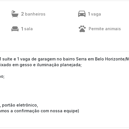
2
1
banheiros
vaga
1
sala
Permite animais
 suíte e 1 vaga de garagem no bairro Serra em Belo Horizonte/
aixado em gesso e iluminação planejada;
ho;
 portão eletrônico,
tamos a confirmação com nossa equipe)