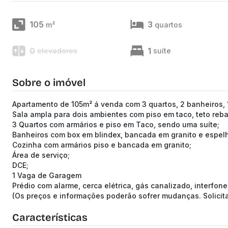
105
3
m²
quartos
0
1
elevadores
suíte
Sobre o imóvel
Apartamento de 105m² á venda com 3 quartos, 2 banheiros, 1
Sala ampla para dois ambientes com piso em taco, teto reb
3 Quartos com armários e piso em Taco, sendo uma suíte;
Banheiros com box em blindex, bancada em granito e espel
Cozinha com armários piso e bancada em granito;
Área de serviço;
DCE;
1 Vaga de Garagem
Prédio com alarme, cerca elétrica, gás canalizado, interfone,
(Os preços e informações poderão sofrer mudanças. Solici
Características