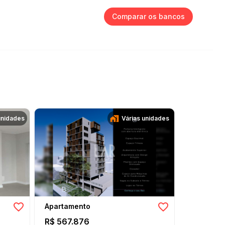
Comparar os bancos
unidades
Várias unidades
Apartamento
Apartame
R$ 567.876
A partir