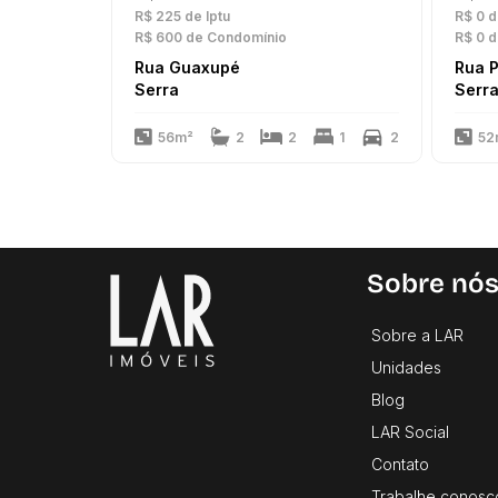
R$ 225
de Iptu
R$ 0
d
R$ 600
de Condomínio
R$ 0
d
Rua Guaxupé
Rua P
Serra
Serr
56m²
2
2
1
2
52
Sobre nó
Sobre a LAR
Unidades
Blog
LAR Social
Contato
Trabalhe conosc