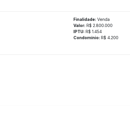
Finalidade:
Venda
Valor:
R$ 2.800.000
IPTU:
R$ 1.454
Condomínio:
R$ 4.200
poucos minutos do BH Shopping, com fácil acesso às principais 
tamos a confirmação com nossa equipe).