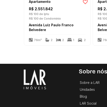
Apartamento
Apar
R$ 2.551.842
R$ 2
R$ 100
de Iptu
R$ 10
R$ 100
de Condomínio
R$ 10
Avenida Luíz Paulo Franco
Aveni
Belvedere
Belv
76m²
2
2
1
2
76
Sobre nó
Sobre a LAR
Unidades
Blog
LAR Social