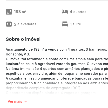
198
4
m²
quartos
2
1
elevadores
suíte
Sobre o imóvel
Apartamento de 198m² á venda com 4 quartos, 3 banheiros, 
Horizonte/MG.
O imóvel foi reformado e conta com uma ampla sala para t
luminotécnico, e à agradável varanda gourmet. O lavabo co
Na área íntima, são 4 quartos com armários planejados e pi
espelhos e box em vidro, além de rouparia no corredor para
A cozinha, em estilo americano, oferece bancadas para refe
proporcionando funcionalidade e integração aos ambientes.
dependência completa de empregada (DCE).
O apartamento dispõe ainda de 4 vagas de garagem.
Condomínio com infraestrutura completa:
Ver mais
Hall social decorado;
Jardins com paisagismo e iluminação;