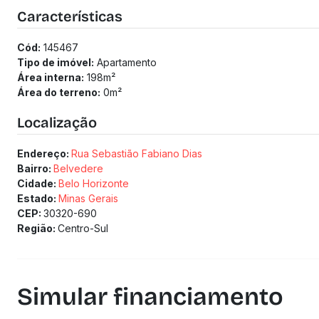
Dois elevadores;
Características
Duas piscinas, sendo uma aquecida;
Espaço gourmet e quiosque;
Cód:
145467
Quadra de tênis;
Tipo de imóvel:
Apartamento
Academia;
Área interna:
198
m²
Amplo salão de festas.
Área do terreno:
0
m²
Localização privilegiada, em rua tranquila do Belvedere, a 
da região.
Localização
(Os preços e informações poderão sofrer mudanças. Solici
Endereço:
Rua Sebastião Fabiano Dias
Bairro:
Belvedere
Cidade:
Belo Horizonte
Estado:
Minas Gerais
CEP:
30320-690
Região:
Centro-Sul
Simular financiamento