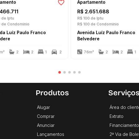
tamento
Apartamento
.466.711
R$ 2.651.688
0
de Iptu
R$ 100
de Iptu
0
de Condomínio
R$ 100
de Condomínio
da Luíz Paulo Franco
Avenida Luíz Paulo Franco
edere
Belvedere
m²
2
2
1
2
76m²
2
2
1
s
Produtos
Serviço
Alugar
Área do client
Comprar
Extrato
Anunciar
Financiamento
Lançamentos
2ª Via de Bole