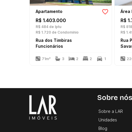
Apartamento
Área 
R$ 1.403.000
R$ 1
R$ 484
de Iptu
R$ 81
R$ 1.720
de Condomínio
R$ 1.4
Rua dos Timbiras
Rua 
Funcionários
Sava
71m²
3
2
2
1
22
Sobre nó
Sobre a LAR
Unidades
Blog