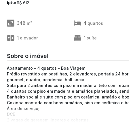
Iptu:
R$ 612
348
4
m²
quartos
1
1
elevador
suíte
Sobre o imóvel
Apartamento - 4 quartos - Boa Viagem
Prédio revestido em pastilhas, 2 elevadores, portaria 24 ho
gourmet, quadra, academia, hall social.
Sala para 2 ambientes com piso em madeira, teto com rebai
4 quartos com piso em madeira e armários planejados, sendo
Banheiro social e suíte com piso em cerâmica, armário e bo
Cozinha montada com bons armários, piso em cerâmica e b
Área de serviço;
DCE
2 vagas de garagem lineares e cobertas.
(Os preços e informações poderão sofrer mudanças. Solici