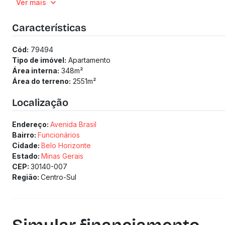
Ver mais
Características
Cód:
79494
Tipo de imóvel:
Apartamento
Área interna:
348
m²
Área do terreno:
2551
m²
Localização
Endereço:
Avenida Brasil
Bairro:
Funcionários
Cidade:
Belo Horizonte
Estado:
Minas Gerais
CEP:
30140-007
Região:
Centro-Sul