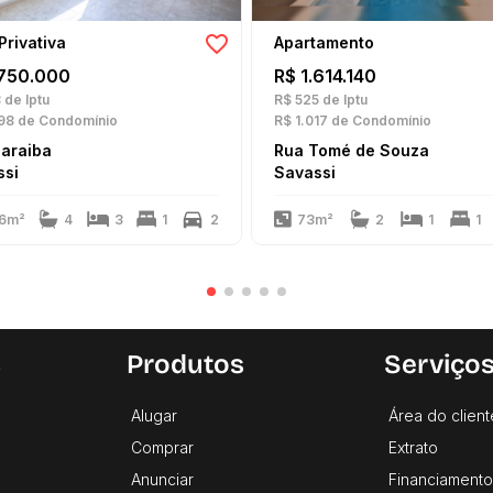
Privativa
Apartamento
.750.000
R$ 1.614.140
8
de Iptu
R$ 525
de Iptu
98
de Condomínio
R$ 1.017
de Condomínio
Paraiba
Rua Tomé de Souza
ssi
Savassi
6m²
4
3
1
2
73m²
2
1
1
s
Produtos
Serviço
Alugar
Área do client
Comprar
Extrato
Anunciar
Financiamento