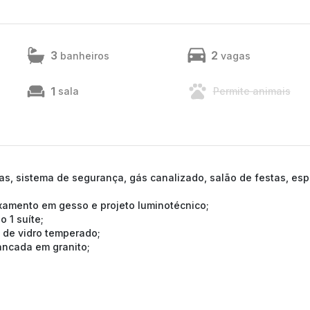
3
2
banheiros
vagas
1
sala
Permite animais
ras, sistema de segurança, gás canalizado, salão de festas, es
xamento em gesso e projeto luminotécnico;
 1 suíte;
x de vidro temperado;
ancada em granito;
tamos a confirmação com nossa equipe).