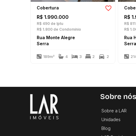
Cobertura
Cobe
R$ 1.990.000
R$ 1
R$ 490
de Iptu
R$ 811
R$ 1.800
de Condomínio
R$ 1.0
Rua Monte Alegre
Rua H
Serra
Serr
189m²
4
3
2
2
21
Sobre nó
Sobre a LAR
Unidades
Blog