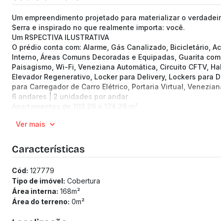
Um empreendimento projetado para materializar o verdadeiro
Serra e inspirado no que realmente importa: você.
Um RSPECTIVA ILUSTRATIVA
O prédio conta com: Alarme, Gás Canalizado, Bicicletário, 
Interno, Áreas Comuns Decoradas e Equipadas, Guarita com 
Paisagismo, Wi-Fi, Veneziana Automática, Circuito CFTV, Ha
Elevador Regenerativo, Locker para Delivery, Lockers para De
para Carregador de Carro Elétrico, Portaria Virtual, Venezian
6 andares | 2 unidades por andar
Apartamentos de 103.29 a 174.29 m²
3 quartos
Ver mais
1 a 2 vagas
Previsão de entrega: 01/03/2027
Medidor de água individualizado
Características
Medidor de gás individualizado
Taxa de enxoval: R$ 35.000
Cód:
127779
Tipo de imóvel:
Cobertura
Área interna:
168
m²
Área do terreno:
0
m²