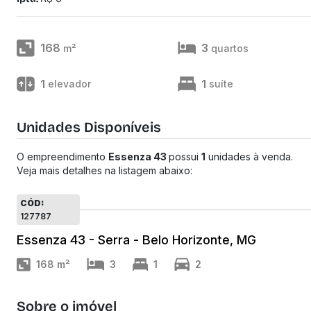
168
3
m²
quartos
1
1
elevador
suíte
Unidades Disponíveis
O empreendimento
Essenza 43
possui
1
unidades à venda.
Veja mais detalhes na listagem abaixo:
CÓD:
127787
Essenza 43 - Serra - Belo Horizonte, MG
168
m²
3
1
2
Sobre o imóvel