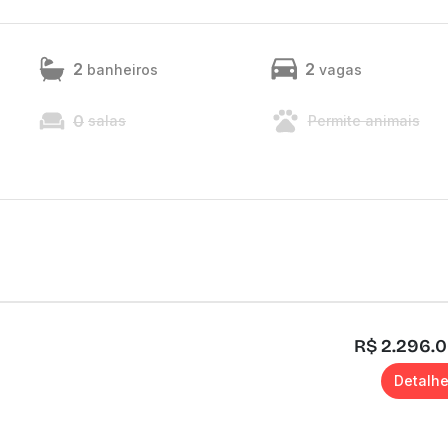
2
2
banheiros
vagas
0
salas
Permite animais
R$ 2.296.
Detalh