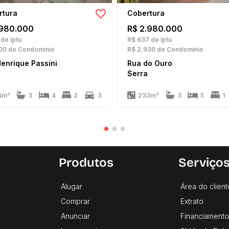
rtura
Cobertura
.980.000
R$ 2.980.000
de Iptu
R$ 637
de Iptu
00
de Condomínio
R$ 2.930
de Condomínio
enrique Passini
Rua do Ouro
a
Serra
4m²
3
4
2
3
233m²
3
5
1
s
Produtos
Serviço
Alugar
Área do client
Comprar
Extrato
Anunciar
Financiamento