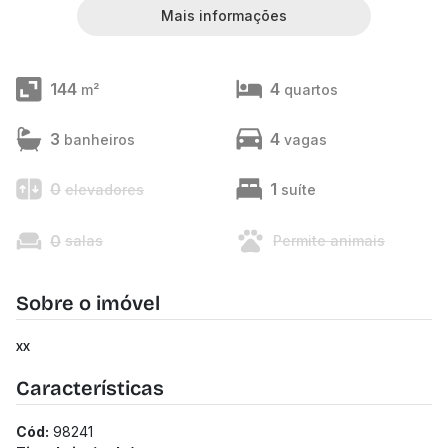
Mais informações
144
4
m²
quartos
3
4
banheiros
vagas
0
1
elevadores
suíte
0
salas
Permite animais
Sobre o imóvel
xx
Características
Cód:
98241