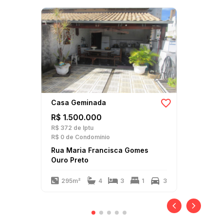
Casa Geminada
R$ 1.500.000
R$ 372
de Iptu
R$ 0
de Condomínio
Rua Maria Francisca Gomes
Ouro Preto
295m²
4
3
1
3