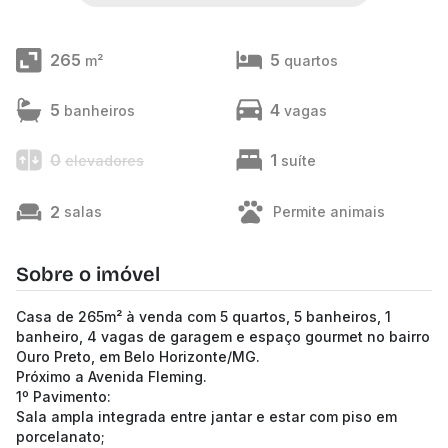
265
5
m²
quartos
5
4
banheiros
vagas
0
1
elevadores
suíte
2
salas
Permite animais
Sobre o imóvel
Casa de 265m² à venda com 5 quartos, 5 banheiros, 1
banheiro, 4 vagas de garagem e espaço gourmet no bairro
Ouro Preto, em Belo Horizonte/MG.
Próximo a Avenida Fleming.
1º Pavimento:
Sala ampla integrada entre jantar e estar com piso em
porcelanato;