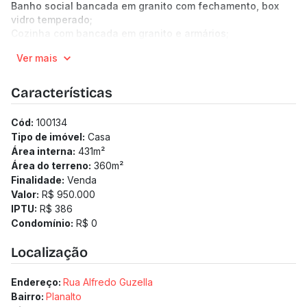
Banho social bancada em granito com fechamento, box
vidro temperado;
Cozinha com bancada em granito e armários;
Ampla lavanderia, coberta/fechada, quintal em cerâmica
Ver mais
rústica;
Amplo terraço de 100m² fechado/coberto com varanda,
com rebaixamento, edícula e banho social.
Características
Nos fundos 2 anexos, com 2 quartos, sala, cozinha,
banheiro, área de serviço.
Cód:
100134
2 vagas de garagem; circuito interno de monitoramento
Tipo de imóvel:
Casa
com câmeras;
Área interna:
431
m²
(Os preços e informações poderão sofrer mudanças.
Área do terreno:
360
m²
Solicitamos a confirmação com nossa equipe).
Finalidade:
Venda
Valor:
R$ 950.000
IPTU:
R$ 386
Condomínio:
R$ 0
Localização
Endereço:
Rua Alfredo Guzella
Bairro:
Planalto