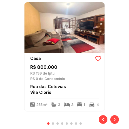
Casa
R$ 800.000
R$ 199
de Iptu
R$ 0
de Condomínio
Rua das Cotovias
Vila Clóris
255m²
3
3
1
4