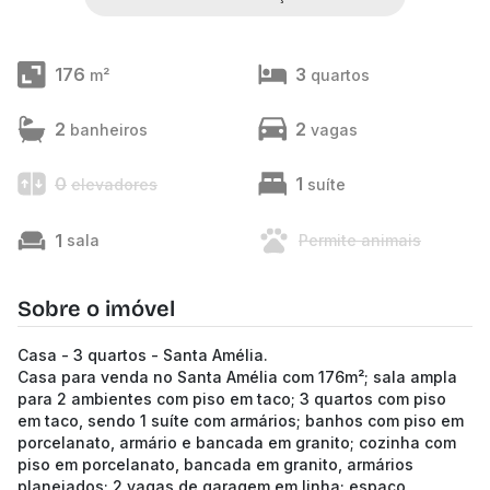
176
3
m²
quartos
2
2
banheiros
vagas
0
1
elevadores
suíte
1
sala
Permite animais
Sobre o imóvel
Casa - 3 quartos - Santa Amélia.
Casa para venda no Santa Amélia com 176m²; sala ampla
para 2 ambientes com piso em taco; 3 quartos com piso
em taco, sendo 1 suíte com armários; banhos com piso em
porcelanato, armário e bancada em granito; cozinha com
piso em porcelanato, bancada em granito, armários
planejados; 2 vagas de garagem em linha; espaço