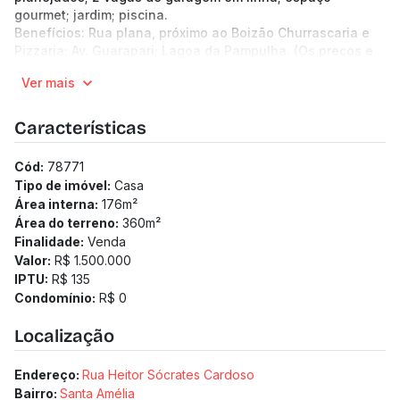
gourmet; jardim; piscina.
Benefícios: Rua plana, próximo ao Boizão Churrascaria e
Pizzaria; Av. Guarapari; Lagoa da Pampulha. (Os preços e
informações poderão sofrer mudanças. Solicitamos a
Ver mais
confirmação com nossa equipe).
Características
Cód:
78771
Tipo de imóvel:
Casa
Área interna:
176
m²
Área do terreno:
360
m²
Finalidade:
Venda
Valor:
R$ 1.500.000
IPTU:
R$ 135
Condomínio:
R$ 0
Localização
Endereço:
Rua Heitor Sócrates Cardoso
Bairro:
Santa Amélia