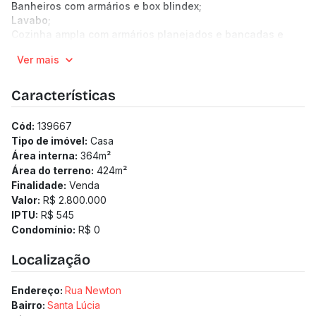
Banheiros com armários e box blindex;
Lavabo;
Cozinha ampla com armários planejados e bancadas e
piso em granito;
Ver mais
Área de serviço independente;
DCE.
Área gourmet completa, com:
Características
Piscina;
Jacuzzi;
Cód:
139667
Varanda;
Tipo de imóvel:
Casa
Jardins;
Área interna:
364
m²
Quintal.
Área do terreno:
424
m²
4 Vagas de garagem.
Finalidade:
Venda
(Os preços e informações poderão sofrer mudanças.
Valor:
R$ 2.800.000
Solicitamos a confirmação com nossa equipe).
IPTU:
R$ 545
Condomínio:
R$ 0
Localização
Endereço:
Rua Newton
Bairro:
Santa Lúcia