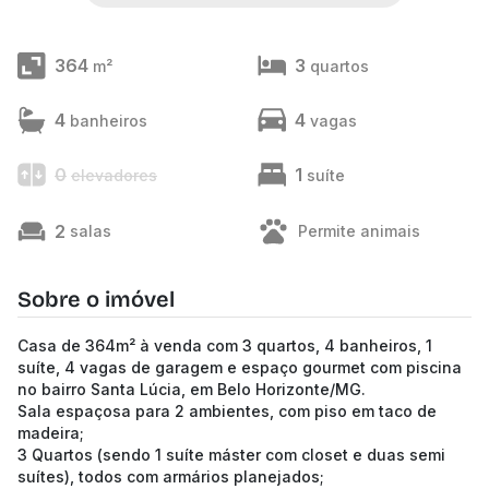
364
3
m²
quartos
4
4
banheiros
vagas
0
1
elevadores
suíte
2
salas
Permite animais
Sobre o imóvel
Casa de 364m² à venda com 3 quartos, 4 banheiros, 1
suíte, 4 vagas de garagem e espaço gourmet com piscina
no bairro Santa Lúcia, em Belo Horizonte/MG.
Sala espaçosa para 2 ambientes, com piso em taco de
madeira;
3 Quartos (sendo 1 suíte máster com closet e duas semi
suítes), todos com armários planejados;