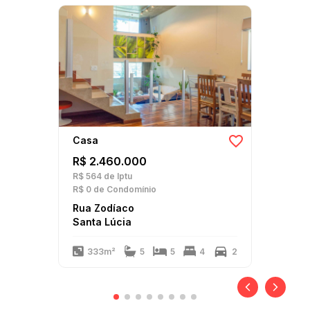
Casa
R$ 2.460.000
R$ 564
de Iptu
R$ 0
de Condomínio
Rua Zodíaco
Santa Lúcia
333m²
5
5
4
2