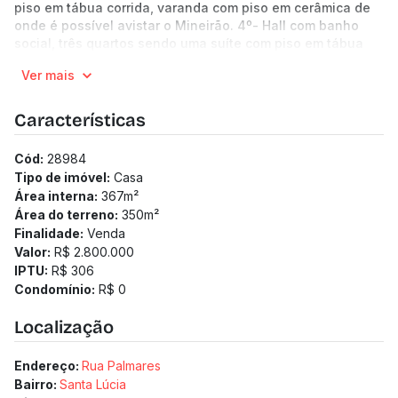
piso em tábua corrida, varanda com piso em cerâmica de
onde é possível avistar o Mineirão. 4º- Hall com banho
social, três quartos sendo uma suíte com piso em tábua
corrida. 5º- Suíte master com closet piso em tábua corrida,
Ver mais
varanda.
Atualizado em 14/12/2018.
Características
Cód:
28984
Tipo de imóvel:
Casa
Área interna:
367
m²
Área do terreno:
350
m²
Finalidade:
Venda
Valor:
R$ 2.800.000
IPTU:
R$ 306
Condomínio:
R$ 0
Localização
Endereço:
Rua Palmares
Bairro:
Santa Lúcia