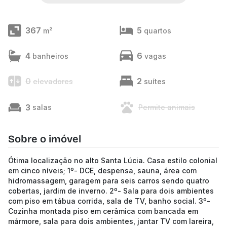
367
5
m²
quartos
4
6
banheiros
vagas
0
2
elevadores
suítes
3
salas
Permite animais
Sobre o imóvel
Ótima localização no alto Santa Lúcia. Casa estilo colonial
em cinco níveis; 1º- DCE, despensa, sauna, área com
hidromassagem, garagem para seis carros sendo quatro
cobertas, jardim de inverno. 2º- Sala para dois ambientes
com piso em tábua corrida, sala de TV, banho social. 3º-
Cozinha montada piso em cerâmica com bancada em
mármore, sala para dois ambientes, jantar TV com lareira,