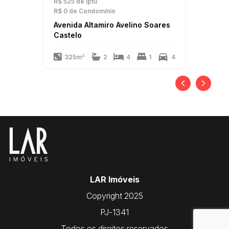
R$ 525
de Iptu
R$ 0
de Condomínio
Avenida Altamiro Avelino Soares
Castelo
325m²
2
4
1
4
LAR Imóveis
Copyright 2025
PJ-1341
Todos os direitos reservados