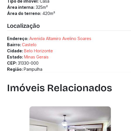
Tipo de imóvel:
Casa
Área interna:
325
m²
Área do terreno:
420
m²
Localização
Endereço:
Avenida Altamiro Avelino Soares
Bairro:
Castelo
Cidade:
Belo Horizonte
Estado:
Minas Gerais
CEP:
31330-000
Região:
Pampulha
Imóveis Relacionados