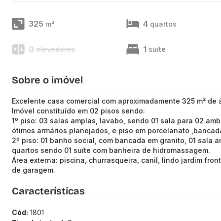
325
4
m²
quartos
0
1
elevadores
suíte
Sobre o imóvel
Excelente casa comercial com aproximadamente 325 m² de ár
Imóvel constituído em 02 pisos sendo:
1º piso: 03 salas amplas, lavabo, sendo 01 sala para 02 am
ótimos armários planejados, e piso em porcelanato ,bancada
2º piso: 01 banho social, com bancada em granito, 01 sala 
quartos sendo 01 suíte com banheira de hidromassagem.
Área externa: piscina, churrasqueira, canil, lindo jardim fro
de garagem.
Características
Cód:
1801