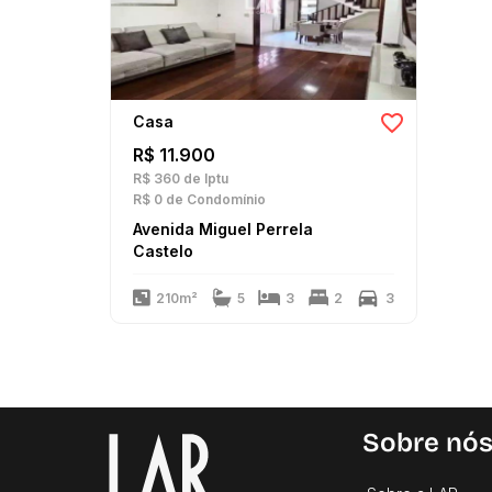
Casa
R$ 11.900
R$ 360
de Iptu
R$ 0
de Condomínio
Avenida Miguel Perrela
Castelo
210m²
5
3
2
3
Sobre nó