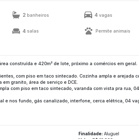
2
4
banheiros
vagas
4
salas
Permite animais
ea construída e 420m² de lote, próximo a comércios em geral.
bientes, com piso em taco sintecado. Cozinha ampla e arejada 
 em granito, área de serviço e DCE.
ampla com piso em taco sintecado, varanda com vista pra rua, 0
ntal e nos fundo, gás canalizado, interfone, cerca elétrica, 04 v
Finalidade:
Aluguel