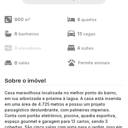
900
4
m²
quartos
6
13
banheiros
vagas
0
4
elevadores
suítes
6
salas
Permite animais
Sobre o imóvel
Casa maravilhosa localizada no melhor ponto do bairro,
em rua arborizada e próxima à lagoa. A casa está inserida
em uma área de 4.725 metros e possui um projeto
paisagístico deslumbrante, com palmeiras imperiais.
Conta com portão eletrônico, piscina, quadra esportiva,
espaço gourmet e garagem para 12 carros, sendo 3
cobertas. São cinco salas com vista para o jardim, piso em