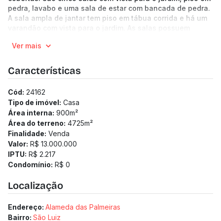
pedra, lavabo e uma sala de estar com bancada de pedra.
A sala ampla de jantar tem piso em tábua corrida e há um
varandão com vista para o jardim. As salas possuem
varanda e vista para o jardim e piscina.
Ver mais
A casa dispõe de 4 suítes com piso em tábua corrida,
todas com armários. Os banheiros têm piso em cerâmica e
bancada em mármore.
Características
-----------------------------------------------------------
-------------------------------------------------
Cód:
24162
(Os preços e informações poderão sofrer mudanças.
Tipo de imóvel:
Casa
Solicitamos a confirmação com nossa equipe).
Área interna:
900
m²
Área do terreno:
4725
m²
Finalidade:
Venda
Valor:
R$ 13.000.000
IPTU:
R$ 2.217
Condomínio:
R$ 0
Localização
Endereço:
Alameda das Palmeiras
Bairro:
São Luiz