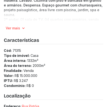
madeira. Lavabo. Cozinha com piso e bancada em granito
e armários. Despensa. Espaço gourmet com churrasqueira,
projeto paisagístico, área livre com piscina, jardim, spa e
sauna.
2° andar: 01 sala de TV. 04 quartos com armários, sendo
02 suítes. Suíte máster com closet e hidromassagem. 02
Ver mais
semi suítes, todos os quartos com varanda com vista para
piscina. Escritório.
Subsolo: Garagem para 10 carros, DCE e espaço fitness.
Características
-----------------------------------------------------------
-------------------------------------------------
Cód:
71315
(Os preços e informações poderão sofrer mudanças.
Tipo de imóvel:
Casa
Solicitamos a confirmação com nossa equipe).
Área interna:
1332
m²
Área do terreno:
2000
m²
Finalidade:
Venda
Valor:
R$ 15.000.000
IPTU:
R$ 3.247
Condomínio:
R$ 0
Localização
Endereço:
Rua Pistóia