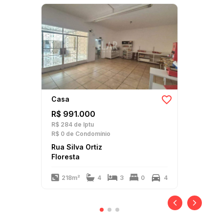
Casa
R$ 991.000
R$ 284
de Iptu
R$ 0
de Condomínio
Rua Silva Ortiz
Floresta
218m²
4
3
0
4