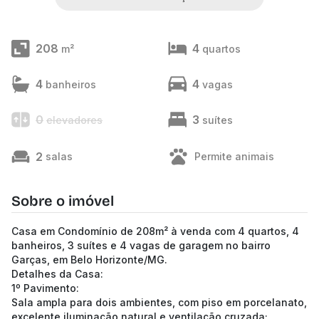
208
4
m²
quartos
4
4
banheiros
vagas
0
3
elevadores
suítes
2
salas
Permite animais
Sobre o imóvel
Casa em Condomínio de 208m² à venda com 4 quartos, 4
banheiros, 3 suítes e 4 vagas de garagem no bairro
Garças, em Belo Horizonte/MG.
Detalhes da Casa:
1º Pavimento:
Sala ampla para dois ambientes, com piso em porcelanato,
excelente iluminação natural e ventilação cruzada;