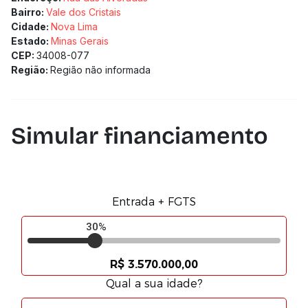
Solicitamos a confirmação com nossa equipe)
Bairro:
Vale dos Cristais
Cidade:
Nova Lima
Estado:
Minas Gerais
CEP:
34008-077
Região:
Região não informada
Simular financiamento