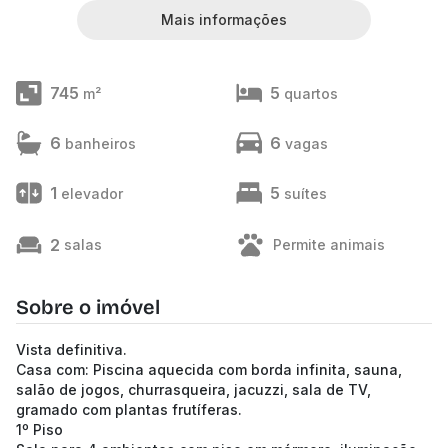
Mais informações
745
5
m²
quartos
6
6
banheiros
vagas
1
5
elevador
suítes
2
salas
Permite animais
Sobre o imóvel
Vista definitiva.
Casa com: Piscina aquecida com borda infinita, sauna,
salão de jogos, churrasqueira, jacuzzi, sala de TV,
gramado com plantas frutíferas.
1º Piso