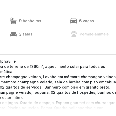
9
6
banheiros
vagas
3
salas
Permite animais
lphaville
 de terreno de 1360m², aquecimento solar para todos os
omática.
rmore champagne veiado, Lavabo em mármore champagne veiado
em mármore champagne veiado, sala de lareira com piso em tábua
02 quartos de serviços , Banheiro com piso em granito preto.
hampagne veiado, rouparia. 02 quartos de hospedes, banhos d
 estar íntimo.
ão de jogos. Quarto de despejo. Espaço gourmet com churrasquei
to. Piscina aquecida. Pomar. Quadra poliesportiva e canil.
o em uma região privilegiada e perfeita para quem busca