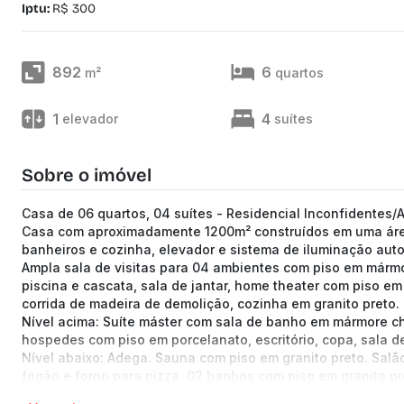
Iptu:
R$ 300
892
6
m²
quartos
1
4
elevador
suítes
Sobre o imóvel
Casa de 06 quartos, 04 suítes - Residencial Inconfidentes/A
Casa com aproximadamente 1200m² construídos em uma área
banheiros e cozinha, elevador e sistema de iluminação aut
Ampla sala de visitas para 04 ambientes com piso em má
piscina e cascata, sala de jantar, home theater com piso 
corrida de madeira de demolição, cozinha em granito preto. 
Nível acima: Suíte máster com sala de banho em mármore c
hospedes com piso em porcelanato, escritório, copa, sala de
Nível abaixo: Adega. Sauna com piso em granito preto. Sal
fogão e forno para pizza. 02 banhos com piso em granito pre
O Alphaville é um ótimo lugar para se morar. Está localizad