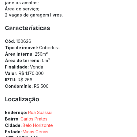
janelas amplas;
Área de serviço;
2 vagas de garagem livres.
Características
Cód:
100626
Tipo de imóvel:
Cobertura
Área interna:
250
m²
Área do terreno:
0
m²
Finalidade:
Venda
Valor:
R$ 1.170.000
IPTU:
R$ 266
Condomínio:
R$ 500
Localização
Endereço:
Rua Suassuí
Bairro:
Carlos Prates
Cidade:
Belo Horizonte
Estado:
Minas Gerais