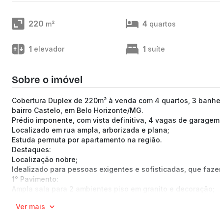
220
4
m²
quartos
1
1
elevador
suíte
Sobre o imóvel
Cobertura Duplex de 220m² à venda com 4 quartos, 3 banhei
bairro Castelo, em Belo Horizonte/MG.
Prédio imponente, com vista definitiva, 4 vagas de garagem,
Localizado em rua ampla, arborizada e plana;
Estuda permuta por apartamento na região.
Destaques:
Localização nobre;
Idealizado para pessoas exigentes e sofisticadas, que faze
1° Pavimento:
Ampla sala para 2 ambientes piso em granito e decoração;
Cozinha montada com armários e bancada e piso em granito
Ver mais
3 Quartos com armários, sendo 1 suíte máster;
Banheiros com armários, espelhos e box.