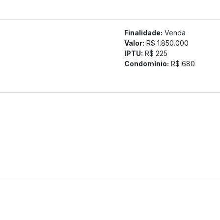
o;
Finalidade:
Venda
Valor:
R$ 1.850.000
IPTU:
R$ 225
Condomínio:
R$ 680
ma de alarmes.
tamos a confirmação com nossa equipe).