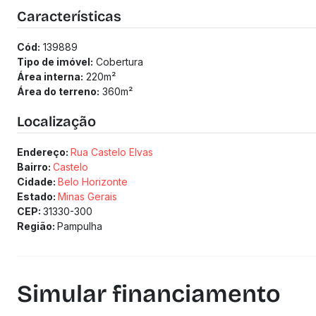
2° Pavimento:
Características
Sala de cinema completa, com sonorização e espaço extern
1 Quarto;
Cód:
139889
Área gourmet toda montada;
Tipo de imóvel:
Cobertura
Área externa com pergolado;
Área interna:
220
m²
Área de serviço separada.
Área do terreno:
360
m²
Garagem:
4 Vagas cobertas.
Localização
Prédio:
Localizado a poucos metros das principais ruas do bairro;
Endereço:
Rua Castelo Elvas
100% Revestido, com estrutura imponente, elevador e siste
(Os preços e informações poderão sofrer mudanças. Solici
Bairro:
Castelo
Cidade:
Belo Horizonte
Estado:
Minas Gerais
CEP:
31330-300
Região:
Pampulha
Simular financiamento