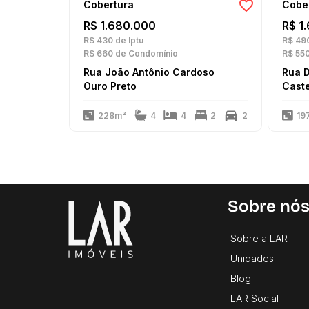
Cobertura
Cobe
R$ 1.680.000
R$ 1
R$ 430
de Iptu
R$ 49
R$ 660
de Condomínio
R$ 55
Rua João Antônio Cardoso
Rua D
Ouro Preto
Cast
228m²
4
4
2
2
19
Sobre nó
Sobre a LAR
Unidades
Blog
LAR Social