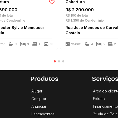
rtura
Cobertura
.690.000
R$ 2.290.000
0
de Iptu
R$ 100
de Iptu
0
de Condomínio
R$ 1.350
de Condomínio
outor Sylvio Menicucci
Rua José Mendes de Carva
elo
Castelo
7m²
3
3
1
3
250m²
4
5
2
s
Produtos
Serviço
Alugar
Área do client
Comprar
Extrato
Anunciar
Financiamento
Lançamentos
2ª Via de Bole