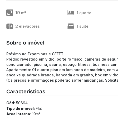
19
1
m²
quarto
2
1
elevadores
suíte
Sobre o imóvel
Próximo ao Expominas e CEFET,
Prédio: revestido em vidro, porteiro físico, câmeras de segu
condicionado, piscina, sauna, espaço fitness, business cen
Apartamento: 01 quarto piso em laminado de madeira, com w
encaixe quadrada branca, bancada em granito, box em vidro
(Os preços e informações poderão sofrer mudanças. Solici
Características
Cód:
50694
Tipo de imóvel:
Flat
Área interna:
19
m²