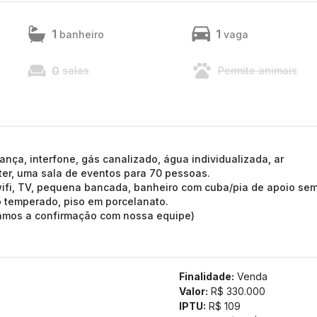
1
1
banheiro
vaga
0
salas
Permite animais
rança, interfone, gás canalizado, água individualizada, ar
ter, uma sala de eventos para 70 pessoas.
ifi, TV, pequena bancada, banheiro com cuba/pia de apoio sem
 temperado, piso em porcelanato.
tamos a confirmação com nossa equipe)
Finalidade:
Venda
Valor:
R$ 330.000
IPTU:
R$ 109