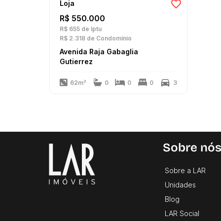
Loja
R$ 550.000
R$ 655
de Iptu
R$ 2.318
de Condomínio
Avenida Raja Gabaglia
Gutierrez
62m²
0
0
0
3
Sobre nó
Sobre a LAR
Unidades
Blog
LAR Social