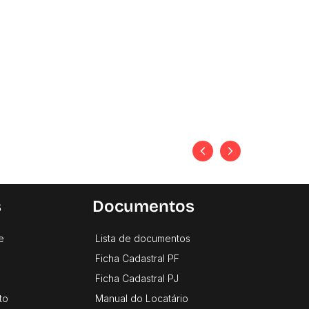
s
Documentos
e
Lista de documentos
Ficha Cadastral PF
Ficha Cadastral PJ
to
Manual do Locatário