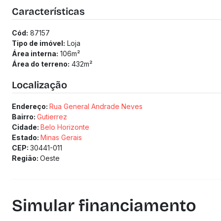
Características
Cód:
87157
Tipo de imóvel:
Loja
Área interna:
106
m²
Área do terreno:
432
m²
Localização
Endereço:
Rua General Andrade Neves
Bairro:
Gutierrez
Cidade:
Belo Horizonte
Estado:
Minas Gerais
CEP:
30441-011
Região:
Oeste
Simular financiamento