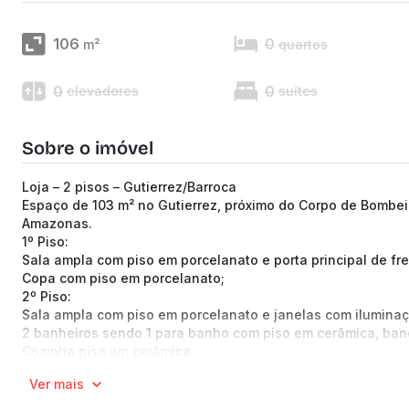
106
0
m²
quartos
0
0
elevadores
suítes
Sobre o imóvel
Loja – 2 pisos – Gutierrez/Barroca
Espaço de 103 m² no Gutierrez, próximo do Corpo de Bombeir
Amazonas.
1º Piso:
Sala ampla com piso em porcelanato e porta principal de fre
Copa com piso em porcelanato;
2º Piso:
Sala ampla com piso em porcelanato e janelas com iluminaç
2 banheiros sendo 1 para banho com piso em cerâmica, ban
Cozinha piso em cerâmica.
(Os preços e informações poderão sofrer mudanças. Solici
Ver mais