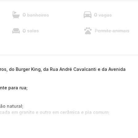
0
0
banheiros
vagas
0
salas
Permite animais
os, do Burger King, da Rua André Cavalcanti e da Avenida
nte para rua;
ão natural;
cada em granito e outro em cerâmica e pia comum;
tamos a confirmação com nossa equipe)