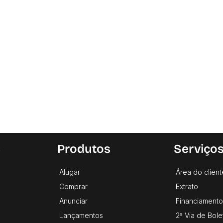
s
Produtos
Serviço
Alugar
Área do client
Comprar
Extrato
Anunciar
Financiamento
Lançamentos
2ª Via de Bole