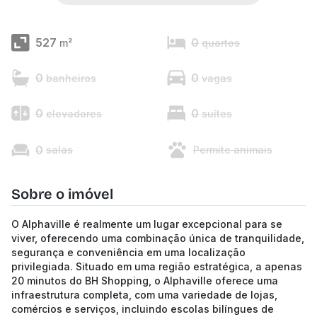
527
0
m²
quartos
0
0
banheiros
vagas
0
0
elevadores
suítes
0
salas
Permite animais
Sobre o imóvel
O Alphaville é realmente um lugar excepcional para se
viver, oferecendo uma combinação única de tranquilidade,
segurança e conveniência em uma localização
privilegiada. Situado em uma região estratégica, a apenas
20 minutos do BH Shopping, o Alphaville oferece uma
infraestrutura completa, com uma variedade de lojas,
comércios e serviços, incluindo escolas bilíngues de