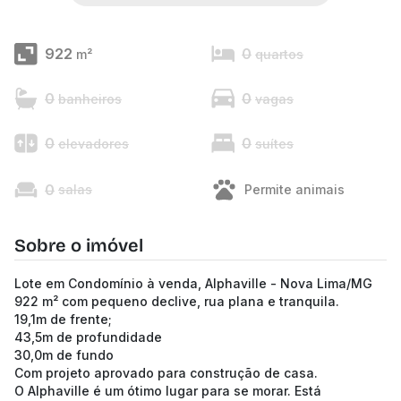
922
0
m²
quartos
0
0
banheiros
vagas
0
0
elevadores
suítes
0
salas
Permite animais
Sobre o imóvel
Lote em Condomínio à venda, Alphaville - Nova Lima/MG
922 m² com pequeno declive, rua plana e tranquila.
19,1m de frente;
43,5m de profundidade
30,0m de fundo
Com projeto aprovado para construção de casa.
O Alphaville é um ótimo lugar para se morar. Está