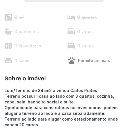
0
0
m²
quartos
0
0
banheiros
vagas
0
0
elevadores
suítes
0
salas
Permite animais
Sobre o imóvel
Lote/Terreno de 345m2 à venda Carlos Prates
Terreno possui 1 casa ao lado com 3 quartos, cozinha,
copa, sala, banheiro social e suíte.
Oportunidade para construtoras ou investidoras, podem
alugar o terreno ao lado e a casa separadamente.
Terreno ao lado para alugar como estacionamento onde
cabem 20 carros.