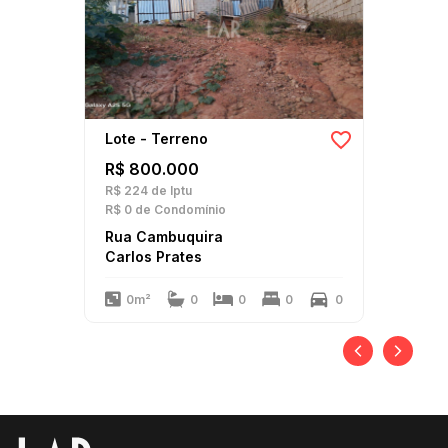
Lote - Terreno
R$ 800.000
R$ 224
de Iptu
R$ 0
de Condomínio
Rua Cambuquira
Carlos Prates
0m²
0
0
0
0