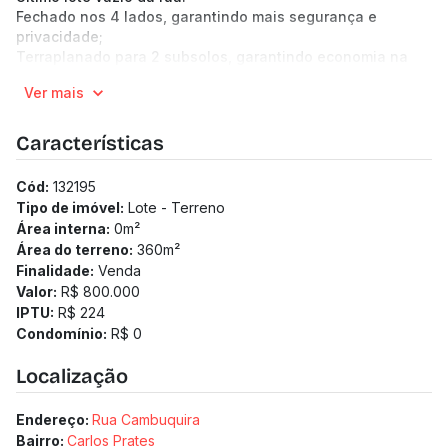
Fechado nos 4 lados, garantindo mais segurança e
privacidade;
Terraplanado para 2 subsolos, garantindo economia na
fundação;
Ver mais
Permissão para até 4 pavimentos, gerando o
aproveitamento máximo da área.
Imóvel ideal para investidores e construtoras que buscam
Características
um projeto de alto padrão, com retorno garantido em uma
das regiões mais promissoras de Belo Horizonte!
Cód:
132195
(Os preços e informações poderão sofrer mudanças.
Tipo de imóvel:
Lote - Terreno
Solicitamos a confirmação com nossa equipe).
Área interna:
0
m²
Área do terreno:
360
m²
Finalidade:
Venda
Valor:
R$ 800.000
IPTU:
R$ 224
Condomínio:
R$ 0
Localização
Endereço:
Rua Cambuquira
Bairro:
Carlos Prates