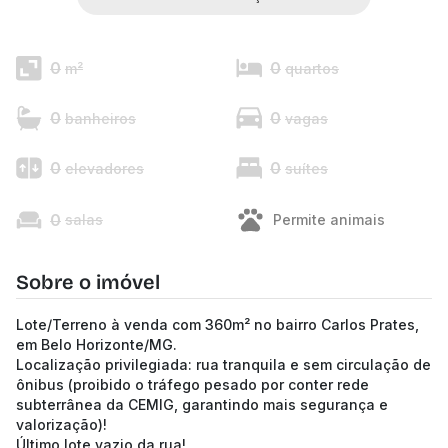
0
0
m²
quartos
0
0
banheiros
vagas
0
0
elevadores
suítes
0
salas
Permite animais
Sobre o imóvel
Lote/Terreno à venda com 360m² no bairro Carlos Prates,
em Belo Horizonte/MG.
Localização privilegiada: rua tranquila e sem circulação de
ônibus (proibido o tráfego pesado por conter rede
subterrânea da CEMIG, garantindo mais segurança e
valorização)!
Último lote vazio da rua!