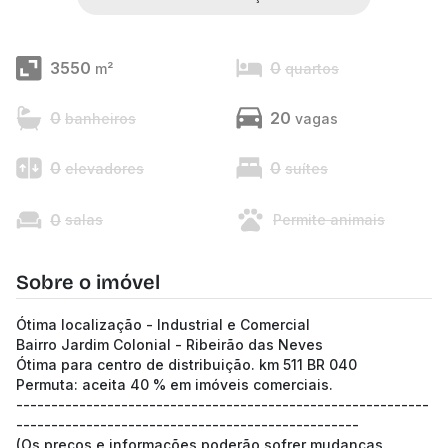
3550
0
m²
quartos
0
20
banheiros
vagas
0
0
elevadores
suítes
0
salas
Permite animais
Sobre o imóvel
Ótima localização - Industrial e Comercial
Bairro Jardim Colonial - Ribeirão das Neves
Ótima para centro de distribuição. km 511 BR 040
Permuta: aceita 40 % em imóveis comerciais.
-----------------------------------------------------------
-------------------------------------------------
(Os preços e informações poderão sofrer mudanças.